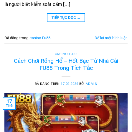
là người biết kiểm soát cảm […]
TIẾP TỤC ĐỌC
→
Đã đăng trong
casino Fu88
Để lại một bình luận
CASINO FU88
Cách Chơi Rồng Hổ – Hốt Bạc Từ Nhà Cái
FU88 Trong Tích Tắc
ĐÃ ĐĂNG TRÊN
17.06.2026
BỞI
ADMIN
17
Th6