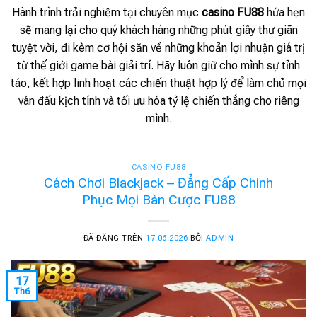
Hành trình trải nghiệm tại chuyên mục
casino FU88
hứa hẹn
sẽ mang lại cho quý khách hàng những phút giây thư giãn
tuyệt vời, đi kèm cơ hội săn về những khoản lợi nhuận giá trị
từ thế giới game bài giải trí. Hãy luôn giữ cho mình sự tỉnh
táo, kết hợp linh hoạt các chiến thuật hợp lý để làm chủ mọi
ván đấu kịch tính và tối ưu hóa tỷ lệ chiến thắng cho riêng
mình.
CASINO FU88
Cách Chơi Blackjack – Đẳng Cấp Chinh
Phục Mọi Bàn Cược FU88
ĐÃ ĐĂNG TRÊN
17.06.2026
BỞI
ADMIN
17
Th6