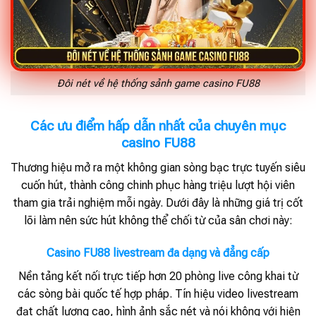
Đôi nét về hệ thống sảnh game casino FU88
Các ưu điểm hấp dẫn nhất của chuyên mục
casino FU88
Thương hiệu mở ra một không gian sòng bạc trực tuyến siêu
cuốn hút, thành công chinh phục hàng triệu lượt hội viên
tham gia trải nghiệm mỗi ngày. Dưới đây là những giá trị cốt
lõi làm nên sức hút không thể chối từ của sân chơi này:
Casino FU88 livestream đa dạng và đẳng cấp
Nền tảng kết nối trực tiếp hơn 20 phòng live công khai từ
các sòng bài quốc tế hợp pháp. Tín hiệu video livestream
đạt chất lượng cao, hình ảnh sắc nét và nói không với hiện