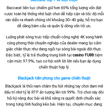
Baccarat liên tục chiếm giữ hơn 65% tổng lượng vốn đặt
cược toàn hệ thống nhờ luật chơi dễ tiếp cận và tốc độ mỗi
ván diễn ra nhanh chóng chỉ khoảng 30–40 giây, hỗ trợ bạn
dễ dàng bám cầu và quản lý dòng vốn tối ưu.
Luồng phát sóng trực tiếp chuẩn công nghệ 4K song hành
cùng phong thái chuyên nghiệp của dealer mang lại cảm
giác chân thực như đang ngồi tại sòng bài ngoài đời thực.
Đặc biệt, tỷ lệ trả thưởng trung bình tại
casino FU88
tiệm
cận mức 97.9%, tạo cơ hội sinh lời lớn nếu bạn áp dụng
chiến thuật hợp lý.
Blackjack tiên phong cho game chiến thuật
Blackjack là thỏi nam châm thu hút những tay chơi đam mê
đấu trí nhờ tỷ lệ RTP ấn tượng lên tới 99%. Trò chơi này đòi
hỏi kỹ năng đọc bài và khả năng ra quyết định chuẩn xác
trong từng tình huống kéo bài. Hiện tại, chuyên mục đang