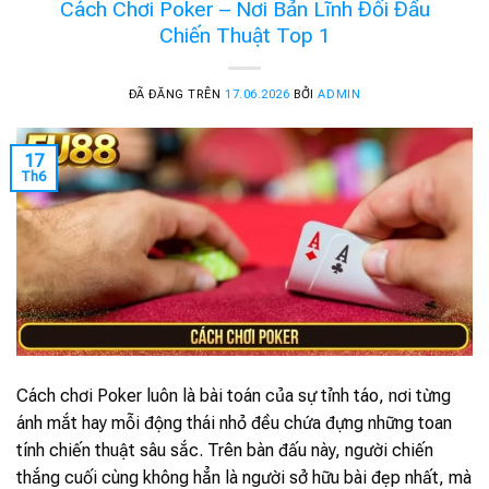
Cách Chơi Poker – Nơi Bản Lĩnh Đối Đầu
Chiến Thuật Top 1
ĐÃ ĐĂNG TRÊN
17.06.2026
BỞI
ADMIN
17
Th6
Cách chơi Poker luôn là bài toán của sự tỉnh táo, nơi từng
ánh mắt hay mỗi động thái nhỏ đều chứa đựng những toan
tính chiến thuật sâu sắc. Trên bàn đấu này, người chiến
thắng cuối cùng không hẳn là người sở hữu bài đẹp nhất, mà