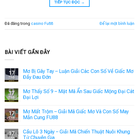
TIẾP TỤC ĐỌC
→
Đã đăng trong
casino Fu88
Để lại một bình luận
BÀI VIẾT GẦN ĐÂY
Mơ Bị Gãy Tay – Luận Giải Các Con Số Về Giấc Mơ
17
Đầy Đau Đớn
Th6
Mơ Thấy Số 9 – Mật Mã Ẩn Sau Giấc Mộng Đại Cát
17
Đại Lợi
Th6
Mơ Mất Trộm – Giải Mã Giấc Mơ Và Con Số May
17
Mắn Cung FU88
Th6
Cầu Lô 3 Ngày – Giải Mã Chiến Thuật Nuôi Khung
17
Từ Chuyên Gia
Th6