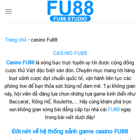
Chuyển
đến
nội
dung
Trang chủ
-
casino Fu88
CASINO FU88
Casino FU88
là sòng bạc trực tuyến uy tín được cộng đồng
cược thủ Việt đặc biệt săn đón. Chuyên mục mang tới hàng
loạt sảnh cược đạt chuẩn quốc tế, vận hành liên tục các
phòng live để bạn thỏa sức bùng nổ đam mê. Tại không gian
này, hội viên dễ dàng lựa chọn những tựa game kinh điển như
Baccarat, Rồng Hổ, Roulette,… Hãy cùng khám phá trọn
vẹn không gian sòng bài đẳng cấp tại nhà cái
FU88
ngay
trong bài viết dưới đây!
Đôi nét về hệ thống sảnh game casino FU88