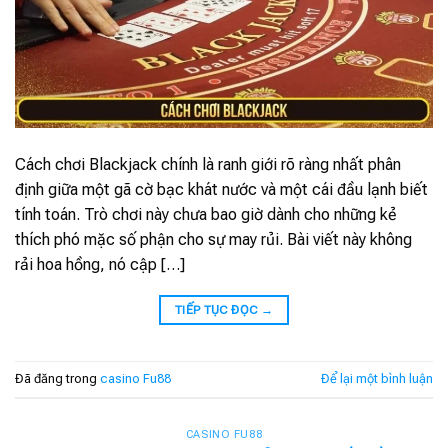
Cách chơi Blackjack chính là ranh giới rõ ràng nhất phân
định giữa một gã cờ bạc khát nước và một cái đầu lạnh biết
tính toán. Trò chơi này chưa bao giờ dành cho những kẻ
thích phó mặc số phận cho sự may rủi. Bài viết này không
rải hoa hồng, nó cập […]
TIẾP TỤC ĐỌC
→
Đã đăng trong
casino Fu88
Để lại một bình luận
CASINO FU88