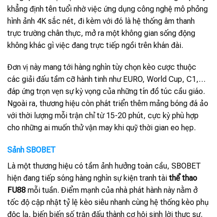
khẳng định tên tuổi nhờ việc ứng dụng công nghệ mô phỏng
hình ảnh 4K sắc nét, đi kèm với đó là hệ thống âm thanh
trực trường chân thực, mở ra một không gian sống động
không khác gì việc đang trực tiếp ngồi trên khán đài.
Đơn vị này mang tới hàng nghìn tùy chọn kèo cược thuộc
các giải đấu tầm cỡ hành tinh như EURO, World Cup, C1,…
đáp ứng trọn vẹn sự kỳ vọng của những tín đồ túc cầu giáo.
Ngoài ra, thương hiệu còn phát triển thêm mảng bóng đá ảo
với thời lượng mỗi trận chỉ từ 15-20 phút, cực kỳ phù hợp
cho những ai muốn thử vận may khi quỹ thời gian eo hẹp.
Sảnh SBOBET
Là một thương hiệu có tầm ảnh hưởng toàn cầu, SBOBET
hiện đang tiếp sóng hàng nghìn sự kiện tranh tài
thể thao
FU88
mỗi tuần. Điểm mạnh của nhà phát hành này nằm ở
tốc độ cập nhật tỷ lệ kèo siêu nhanh cùng hệ thống kèo phụ
độc lạ, biến biến số trận đấu thành cơ hội sinh lời thực sự.