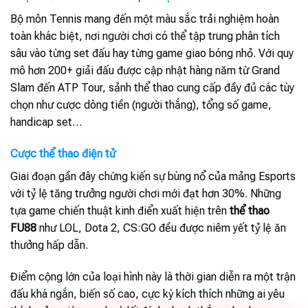
Bộ môn Tennis mang đến một màu sắc trải nghiệm hoàn
toàn khác biệt, nơi người chơi có thể tập trung phân tích
sâu vào từng set đấu hay từng game giao bóng nhỏ. Với quy
mô hơn 200+ giải đấu được cập nhật hàng năm từ Grand
Slam đến ATP Tour, sảnh thể thao cung cấp đầy đủ các tùy
chọn như cược dòng tiền (người thắng), tổng số game,
handicap set…
Cược thể thao điện tử
Giai đoạn gần đây chứng kiến sự bùng nổ của mảng Esports
với tỷ lệ tăng trưởng người chơi mới đạt hơn 30%. Những
tựa game chiến thuật kinh điển xuất hiện trên
thể thao
FU88
như LOL, Dota 2, CS:GO đều được niêm yết tỷ lệ ăn
thưởng hấp dẫn.
Điểm cộng lớn của loại hình này là thời gian diễn ra một trận
đấu khá ngắn, biến số cao, cực kỳ kích thích những ai yêu