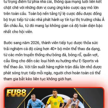
tư trọng điểm từ phía nhà cái, thông qua mạng lưới liên kết
chặt chẽ với những đơn vị cung ứng kèo cược quy mô lớn
trên toàn cầu. Toàn bộ nền tảng tỷ lệ cược đều được đồng
bộ trực tiếp từ các nhà phát hành uy tín tại thị trường châu Á
lẫn châu Âu, từ đó mang lại không gian cá độ toàn diện bậc
nhất cho hội viên.
Bước sang năm 2026, thành viên tiếp tục được thỏa sức
trải nghiệm cá độ cùng hơn 40+ bộ môn thể thao đa dạng,
từ các môn truyền thống như bóng đá, bóng rổ, quần vợt,
cầu lông cho đến các loại hình xu hướng như E-Sports và
thể thao ảo. Với tần suất hàng nghìn trận đấu lớn nhỏ được
phát sóng trực tiếp mỗi ngày, người chơi hoàn toàn có thể
tham gia bắt kèo liên tục không giới hạn.