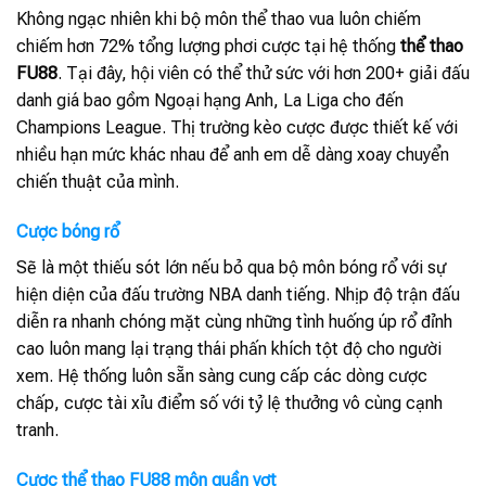
Không ngạc nhiên khi bộ môn thể thao vua luôn chiếm
chiếm hơn 72% tổng lượng phơi cược tại hệ thống
thể thao
FU88
. Tại đây, hội viên có thể thử sức với hơn 200+ giải đấu
danh giá bao gồm Ngoại hạng Anh, La Liga cho đến
Champions League. Thị trường kèo cược được thiết kế với
nhiều hạn mức khác nhau để anh em dễ dàng xoay chuyển
chiến thuật của mình.
Cược bóng rổ
Sẽ là một thiếu sót lớn nếu bỏ qua bộ môn bóng rổ với sự
hiện diện của đấu trường NBA danh tiếng. Nhịp độ trận đấu
diễn ra nhanh chóng mặt cùng những tình huống úp rổ đỉnh
cao luôn mang lại trạng thái phấn khích tột độ cho người
xem. Hệ thống luôn sẵn sàng cung cấp các dòng cược
chấp, cược tài xỉu điểm số với tỷ lệ thưởng vô cùng cạnh
tranh.
Cược thể thao FU88 môn quần vợt