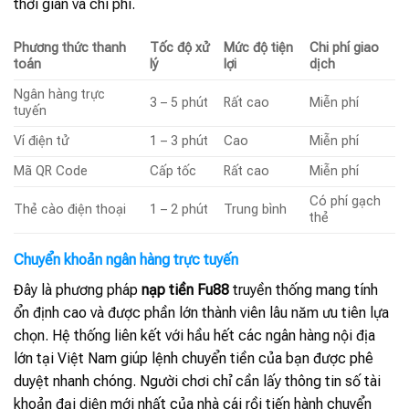
thời gian và chi phí.
Phương thức thanh
Tốc độ xử
Mức độ tiện
Chi phí giao
toán
lý
lợi
dịch
Ngân hàng trực
3 – 5 phút
Rất cao
Miễn phí
tuyến
Ví điện tử
1 – 3 phút
Cao
Miễn phí
Mã QR Code
Cấp tốc
Rất cao
Miễn phí
Có phí gạch
Thẻ cào điện thoại
1 – 2 phút
Trung bình
thẻ
Chuyển khoản ngân hàng trực tuyến
Đây là phương pháp
nạp tiền Fu88
truyền thống mang tính
ổn định cao và được phần lớn thành viên lâu năm ưu tiên lựa
chọn. Hệ thống liên kết với hầu hết các ngân hàng nội địa
lớn tại Việt Nam giúp lệnh chuyển tiền của bạn được phê
duyệt nhanh chóng. Người chơi chỉ cần lấy thông tin số tài
khoản đại diện mới nhất của nhà cái rồi tiến hành chuyển