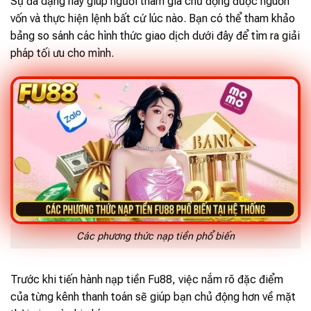
Sự đa dạng này giúp người tham gia chủ động được nguồn
vốn và thực hiện lệnh bất cứ lúc nào. Bạn có thể tham khảo
bảng so sánh các hình thức giao dịch dưới đây để tìm ra giải
pháp tối ưu cho mình.
Các phương thức nạp tiền phổ biến
Trước khi tiến hành nạp tiền Fu88, việc nắm rõ đặc điểm
của từng kênh thanh toán sẽ giúp bạn chủ động hơn về mặt