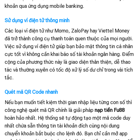
khoản qua ứng dụng mobile banking.
Sử dụng ví điện tử thông minh
Các loại ví điện tử như Momo, ZaloPay hay Viettel Money
đã trở thành công cụ thanh toán quen thuộc của mọi người.
Việc sử dụng ví điện tử giúp bạn bảo mật thông tin cá nhân
cực tốt vì không cần khai báo số tài khoản ngân hàng. Điểm
cộng của phương thức này là giao diện thân thiện, dễ thao
tác và thường xuyên có tốc độ xử lý số dư chỉ trong vài tích
tắc.
Quét mã QR Code nhanh
Nếu bạn muốn tiết kiệm thời gian nhập liệu từng con số thì
công nghệ quét mã QR chính là giải pháp
nạp tiền Fu88
hoàn hảo nhất. Hệ thống sẽ tự động tạo một mã code duy
nhất chứa sẵn thông tin tài khoản đích cùng nội dung
chuyển khoản bắt buộc cho lệnh đó. Bạn chỉ cần mở app