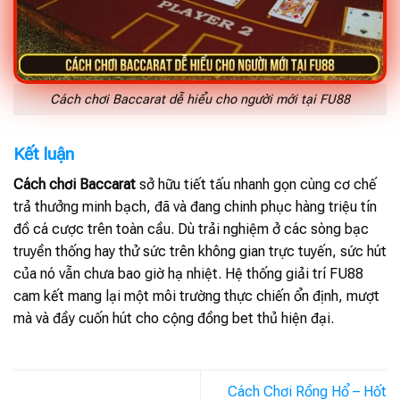
Cách chơi Baccarat dễ hiểu cho người mới tại FU88
Kết luận
Cách chơi Baccarat
sở hữu tiết tấu nhanh gọn cùng cơ chế
trả thưởng minh bạch, đã và đang chinh phục hàng triệu tín
đồ cá cược trên toàn cầu. Dù trải nghiệm ở các sòng bạc
truyền thống hay thử sức trên không gian trực tuyến, sức hút
của nó vẫn chưa bao giờ hạ nhiệt. Hệ thống giải trí FU88
cam kết mang lại một môi trường thực chiến ổn định, mượt
mà và đầy cuốn hút cho cộng đồng bet thủ hiện đại.
Cách Chơi Rồng Hổ – Hốt