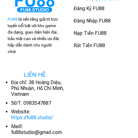
Đăng Ký FU88
FU88
là nền tảng giải trí trực
Đăng Nhập FU88
tuyến nổi bật với kho game
đa dạng, giao diện hiện đại,
Nạp Tiền FU88
bảo mật cao và nhiều ưu đãi
hấp dẫn dành cho người
Rút Tiền FU88
chơi.
LIÊN HỆ
Địa chỉ:
38 Hoàng Diệu,
Phú Nhuận, Hồ Chí Minh,
Vietnam
SĐT:
0983547887
Website:
https://fu88.studio/
Maill:
fu88studio@gmail.com