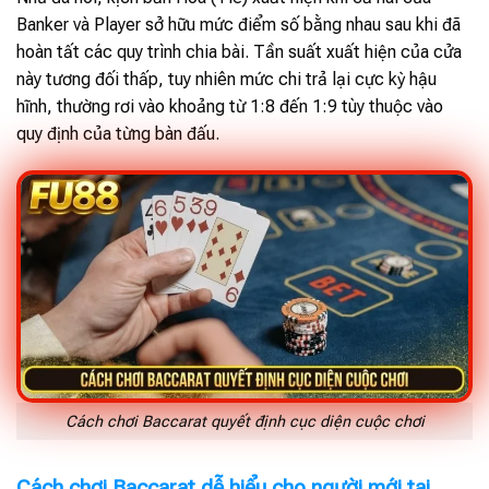
Banker và Player sở hữu mức điểm số bằng nhau sau khi đã
hoàn tất các quy trình chia bài. Tần suất xuất hiện của cửa
này tương đối thấp, tuy nhiên mức chi trả lại cực kỳ hậu
hĩnh, thường rơi vào khoảng từ 1:8 đến 1:9 tùy thuộc vào
quy định của từng bàn đấu.
Cách chơi Baccarat quyết định cục diện cuộc chơi
Cách chơi Baccarat dễ hiểu cho người mới tại