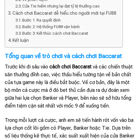
Cửa Tie hiếm nhưng lại đạt tỷ lệ thưởng cao
Cách chơi Baccarat dễ hiểu cho người mới tại FU88
Bước 1: Ra quyết định
Bước 2: Hệ thống FU88 vận hành
Bước 3: Kết thúc cách chơi Baccarat
Kết luận
Tổng quan về trò chơi và cách chơi Baccarat
Trước khi đi sâu vào
cách chơi Baccarat
và các chiến thuật
săn thưởng đỉnh cao, việc thấu hiểu tường tận về bản chất
của tựa game này là điều bắt buộc. Về cơ bản, đây là một
bộ môn cá cược mà ở đó bet thủ cần đưa ra dự đoán xem
giữa hai lựa chọn Banker và Player, bên nào sẽ sở hữu tổng
điểm tiệm cận sát nhất với mốc 9 để xuống tiền.
Trong mỗi lượt cá cược, anh em sẽ tiến hành rót vốn vào ba
lựa chọn cốt lõi gồm có Player, Banker hoặc Tie. Dựa trên
số liệu thống kê thực tế, xác suất xuất hiện của cửa Banker