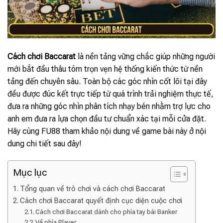
Cách chơi Baccarat
là nền tảng vững chắc giúp những người
mới bắt đầu thâu tóm trọn vẹn hệ thống kiến thức từ nền
tảng đến chuyên sâu. Toàn bộ các góc nhìn cốt lõi tại đây
đều được đúc kết trực tiếp từ quá trình trải nghiệm thực tế,
đưa ra những góc nhìn phân tích nhạy bén nhằm trợ lực cho
anh em đưa ra lựa chọn đầu tư chuẩn xác tại mỗi cửa đặt.
Hãy cùng FU88 tham khảo nội dung về game bài này ở nội
dung chi tiết sau đây!
Mục lục
Tổng quan về trò chơi và cách chơi Baccarat
Cách chơi Baccarat quyết định cục diện cuộc chơi
Cách chơi Baccarat dành cho phía tay bài Banker
Về phía Player