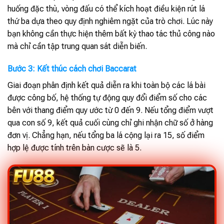
huống đặc thù, vòng đấu có thể kích hoạt điều kiện rút lá
thứ ba dựa theo quy định nghiêm ngặt của trò chơi. Lúc này
bạn không cần thực hiện thêm bất kỳ thao tác thủ công nào
mà chỉ cần tập trung quan sát diễn biến.
Bước 3: Kết thúc cách chơi Baccarat
Giai đoạn phân định kết quả diễn ra khi toàn bộ các lá bài
được công bố, hệ thống tự động quy đổi điểm số cho các
bên với thang điểm quy ước từ 0 đến 9. Nếu tổng điểm vượt
qua con số 9, kết quả cuối cùng chỉ ghi nhận chữ số ở hàng
đơn vị. Chẳng hạn, nếu tổng ba lá cộng lại ra 15, số điểm
hợp lệ được tính trên bàn cược sẽ là 5.