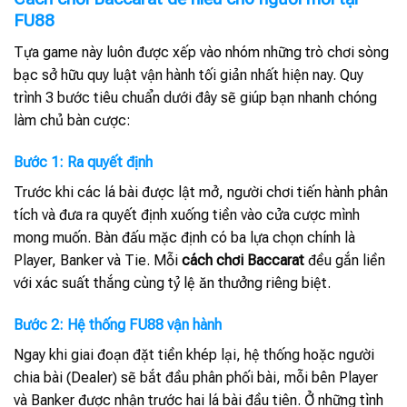
FU88
Tựa game này luôn được xếp vào nhóm những trò chơi sòng
bạc sở hữu quy luật vận hành tối giản nhất hiện nay. Quy
trình 3 bước tiêu chuẩn dưới đây sẽ giúp bạn nhanh chóng
làm chủ bàn cược:
Bước 1: Ra quyết định
Trước khi các lá bài được lật mở, người chơi tiến hành phân
tích và đưa ra quyết định xuống tiền vào cửa cược mình
mong muốn. Bàn đấu mặc định có ba lựa chọn chính là
Player, Banker và Tie. Mỗi
cách chơi Baccarat
đều gắn liền
với xác suất thắng cùng tỷ lệ ăn thưởng riêng biệt.
Bước 2: Hệ thống FU88 vận hành
Ngay khi giai đoạn đặt tiền khép lại, hệ thống hoặc người
chia bài (Dealer) sẽ bắt đầu phân phối bài, mỗi bên Player
và Banker được nhận trước hai lá bài đầu tiên. Ở những tình