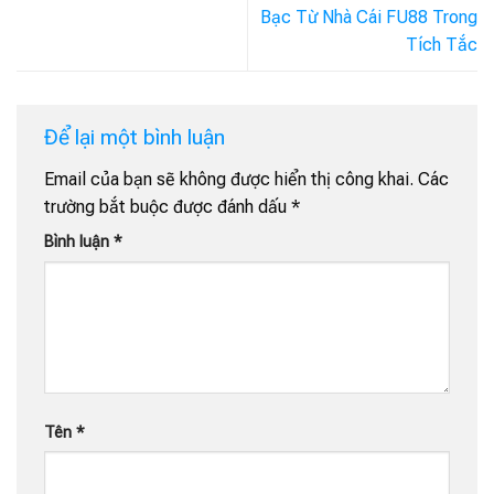
Bạc Từ Nhà Cái FU88 Trong
Tích Tắc
Để lại một bình luận
Email của bạn sẽ không được hiển thị công khai.
Các
trường bắt buộc được đánh dấu
*
Bình luận
*
Tên
*