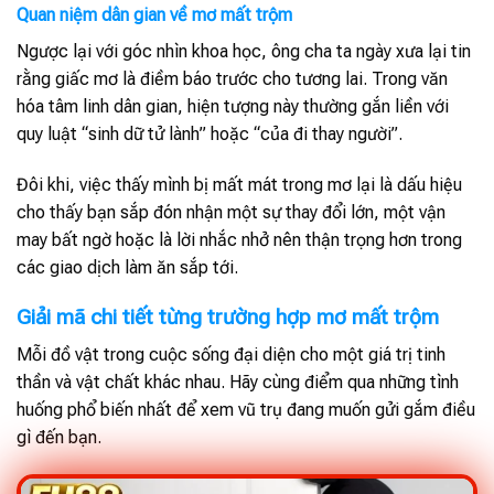
Quan niệm dân gian về mơ mất trộm
Ngược lại với góc nhìn khoa học, ông cha ta ngày xưa lại tin
rằng giấc mơ là điềm báo trước cho tương lai. Trong văn
hóa tâm linh dân gian, hiện tượng này thường gắn liền với
quy luật “sinh dữ tử lành” hoặc “của đi thay người”.
Đôi khi, việc thấy mình bị mất mát trong mơ lại là dấu hiệu
cho thấy bạn sắp đón nhận một sự thay đổi lớn, một vận
may bất ngờ hoặc là lời nhắc nhở nên thận trọng hơn trong
các giao dịch làm ăn sắp tới.
Giải mã chi tiết từng trường hợp mơ mất trộm
Mỗi đồ vật trong cuộc sống đại diện cho một giá trị tinh
thần và vật chất khác nhau. Hãy cùng điểm qua những tình
huống phổ biến nhất để xem vũ trụ đang muốn gửi gắm điều
gì đến bạn.