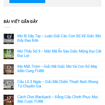
BÀI VIẾT GẦN ĐÂY
Mơ Bị Gãy Tay – Luận Giải Các Con Số Về Giấc Mơ
17
Đầy Đau Đớn
Th6
Mơ Thấy Số 9 – Mật Mã Ẩn Sau Giấc Mộng Đại Cát
17
Đại Lợi
Th6
Mơ Mất Trộm – Giải Mã Giấc Mơ Và Con Số May
17
Mắn Cung FU88
Th6
Cầu Lô 3 Ngày – Giải Mã Chiến Thuật Nuôi Khung
17
Từ Chuyên Gia
Th6
Cách Chơi Blackjack – Đẳng Cấp Chinh Phục Mọi
17
Bàn Cược FU88
Th6