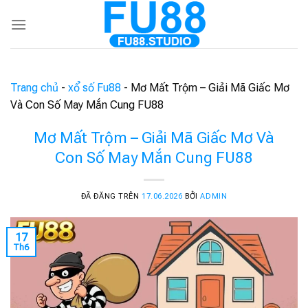
Chuyển
đến
nội
dung
Trang chủ
-
xổ số Fu88
-
Mơ Mất Trộm – Giải Mã Giấc Mơ
Và Con Số May Mắn Cung FU88
Mơ Mất Trộm – Giải Mã Giấc Mơ Và
Con Số May Mắn Cung FU88
ĐÃ ĐĂNG TRÊN
17.06.2026
BỞI
ADMIN
17
Th6