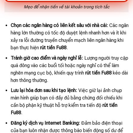
Mẹo để nhận tiền về tài khoản trong tích tắc
Chọn các ngân hàng có liên kết sâu với nhà cái:
Các ngân
hàng lớn thường có tốc độ duyệt lệnh nhanh hơn và ít khi
xảy ra lỗi đường truyền chuyển mạch liên ngân hàng khi
bạn thực hiện
rút tiền Fu88
.
Tránh giờ cao điểm và ngày nghỉ lễ:
Lượng người truy cập
quá đông vào các buổi tối hoặc ngày nghỉ có thể làm
nghẽn mạng cục bộ, khiến quy trình
rút tiền Fu88
kéo dài
hơn thông thường.
Lưu lại hóa đơn sau khi tạo lệnh:
Việc giữ lại ảnh chụp
màn hình giúp bạn có đầy đủ bằng chứng đối chiếu khi
cần bộ phận kỹ thuật hỗ trợ kiểm tra tiến độ
rút tiền
Fu88
.
Đăng ký dịch vụ Internet Banking:
Đảm bảo điện thoại
của bạn luôn nhận được thông báo biến động số dư để