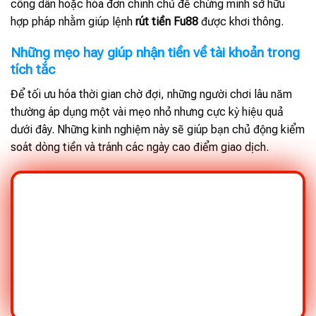
công dân hoặc hóa đơn chính chủ để chứng minh sở hữu
hợp pháp nhằm giúp lệnh
rút tiền Fu88
được khơi thông.
Những mẹo hay giúp nhận tiền về tài khoản trong
tích tắc
Để tối ưu hóa thời gian chờ đợi, những người chơi lâu năm
thường áp dụng một vài mẹo nhỏ nhưng cực kỳ hiệu quả
dưới đây. Những kinh nghiệm này sẽ giúp bạn chủ động kiểm
soát dòng tiền và tránh các ngày cao điểm giao dịch.