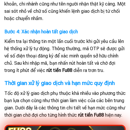
khoản, chi nhánh cũng như tên người nhận thật kỹ càng. Một
sai sót nhỏ về chữ số cũng khiến lệnh giao dịch bị từ chối
hoặc chuyển nhầm.
Bước 4: Xác nhận hoàn tất giao dịch
Kiểm tra lại thông tin một lần cuối trước khi gửi yêu cầu lên
hệ thống xử lý tự động. Thông thường, mã OTP sẽ được gửi
về số điện thoại đăng ký để xác minh quyền sở hữu chính
chủ. Sau khi nhập mã, bạn nhấn nút hoàn tất và chờ đợi
trong ít phút để việc
rút tiền Fu88
diễn ra trơn tru.
Thời gian xử lý giao dịch và hạn mức quy định
Tốc độ xử lý giao dịch phụ thuộc khá nhiều vào phương thức
bạn lựa chọn cũng như thời gian làm việc của các bên trung
gian. Dưới đây là các thông tin chi tiết về hạn mức cũng như
thời gian chờ đợi cho từng hình thức
rút tiền Fu88
hiện nay.