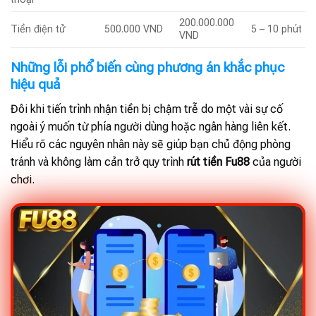
200.000.000
Tiền điện tử
500.000 VND
5 – 10 phút
VND
Những lỗi phổ biến cùng phương án khắc phục
hiệu quả
Đôi khi tiến trình nhận tiền bị chậm trễ do một vài sự cố
ngoài ý muốn từ phía người dùng hoặc ngân hàng liên kết.
Hiểu rõ các nguyên nhân này sẽ giúp bạn chủ động phòng
tránh và không làm cản trở quy trình
rút tiền Fu88
của người
chơi.