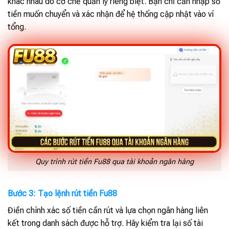
khác nhau do cơ chế quản lý riêng biệt. Bạn chỉ cần nhập số
tiền muốn chuyển và xác nhận để hệ thống cập nhật vào ví
tổng.
Quy trình rút tiền Fu88 qua tài khoản ngân hàng
Bước 3: Tạo lệnh rút tiền Fu88
Điền chính xác số tiền cần rút và lựa chọn ngân hàng liên
kết trong danh sách được hỗ trợ. Hãy kiểm tra lại số tài